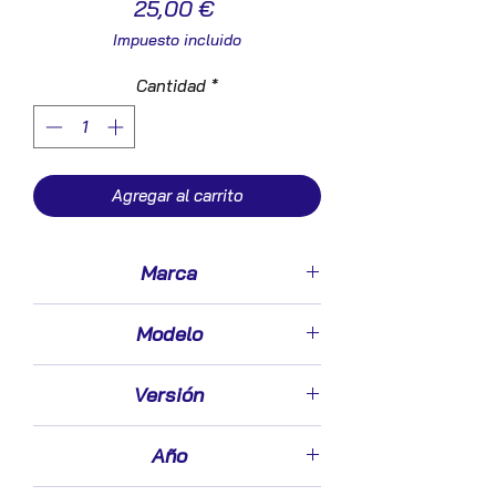
Precio
25,00 €
Impuesto incluido
Cantidad
*
Agregar al carrito
Marca
Peugeot
Modelo
407 (2004->)
Versión
2.0 HDi 135
Año